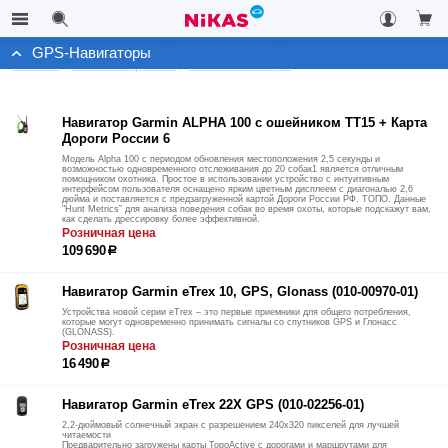
GPS-Навигаторы
Каталог
Автоэлектроника
GPS-Навигаторы
Навигатор Garmin ALPHA 100 с ошейником ТT15 + Карта
Дороги России 6
Модель Alpha 100 с периодом обновления местоположения 2,5 секунды и
возможностью одновременного отслеживания до 20 собак1 является отличным
помощником охотника. Простое в использовании устройство с интуитивным
интерфейсом пользователя оснащено ярким цветным дисплеем с диагональю 2,6
дюйма и поставляется с предзагруженной картой Дороги России РФ. ТОПО. Данные
"Hunt Metrics” для анализа поведения собак во время охоты, которые подскажут вам,
как сделать дрессировку более эффективной.
Розничная цена
109 690
р
Навигатор Garmin eTrex 10, GPS, Glonass (010-00970-01)
Устройства новой серии eTrex – это первые приемники для общего потребления,
которые могут одновременно принимать сигналы со спутников GPS и Глонасс
(GLONASS).
Розничная цена
16 490
р
Навигатор Garmin eTrex 22X GPS (010-02256-01)
2,2-дюймовый солнечный экран с разрешением 240x320 пикселей для лучшей
читаемости
Предварительно загружены карты TopoActive с дорогами и маршрутами для