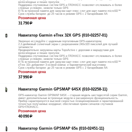
велосипедных и пеших прогулок
Поддержка спутниковых систем GPS и ГЛОНАСС позволяет отслеживать в более
сложных условиях, нежели только GPS
8 ГБ встроенной памяти для загрузки карт плюс слот для карт памяти microSD™
Срок службы батареи: до 25 часов в режиме GPS с 2 батарейками АА
Розничная цена
31 790
р
Навигатор Garmin eTrex 32X GPS (010-02257-01)
Уверенно исследуйте с надежным портативным GPS-навигатором
2,2-дюймовый солнечный экран с разрешением 240x320 пикселей для лучшей
читаемости
Предварительно загружены карты TopoActive с дорогами и маршрутами для
велосипедных и пеших прогулок
Поддержка спутниковых систем GPS и ГЛОНАСС позволяет отслеживать в более
сложных условиях, нежели только GPS
8 ГБ встроенной памяти для загрузки карт плюс слот для карт памяти microSD™
eTrex 32x добавляет 3-осевой компас и барометрический высотомер
Срок службы батареи: до 25 часов в режиме GPS с 2 батарейками АА
Розничная цена
37 990
р
Навигатор Garmin GPSMAP 64SX (010-02258-11)
GPS-навигатор Garmin GPSMAP 64SX – старшая модель шестидесятой серии Garmin,
имеет дополнительные встроенные модули и расширенную функциональность.
Прибор характеризуется высокой скоростью позиционирования и гарантированной
точностью получаемых координат, обеспечивая прием сигналов спутников
GPS+ГЛОНАСС.
Розничная цена
40 090
р
Навигатор Garmin GPSMAP 65s (010-02451-11)