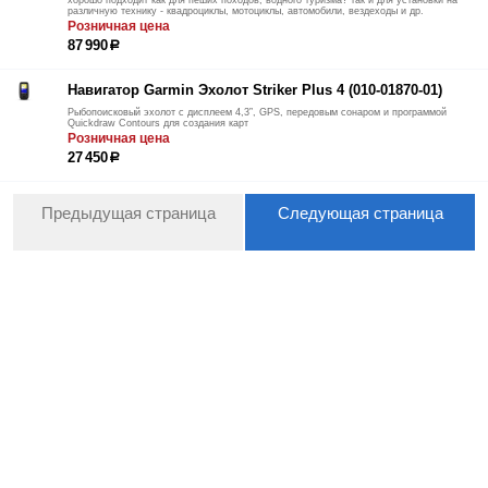
различную технику - квадроциклы, мотоциклы, автомобили, вездеходы и др.
Розничная цена
87 990
р
Навигатор Garmin Эхолот Striker Plus 4 (010-01870-01)
Рыбопоисковый эхолот с дисплеем 4,3”, GPS, передовым сонаром и программой
Quickdraw Contours для создания карт
Розничная цена
27 450
р
Предыдущая страница
Следующая страница