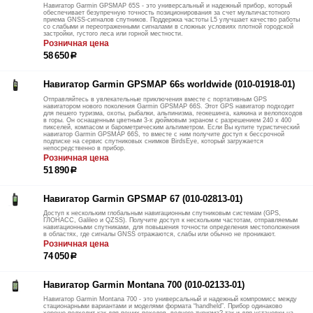
Навигатор Garmin GPSMAP 65S - это универсальный и надежный прибор, который
обеспечивает безупречную точность позиционирования за счет мультичастотного
приема GNSS-сигналов спутников. Поддержка частоты L5 улучшает качество работы
со слабыми и переотраженными сигналами в сложных условиях плотной городской
застройки, густого леса или горной местности.
Розничная цена
58 650
р
Навигатор Garmin GPSMAP 66s worldwide (010-01918-01)
Отправляйтесь в увлекательные приключения вместе с портативным GPS
навигатором нового поколения Garmin GPSMAP 66S. Этот GPS навигатор подходит
для пешего туризма, охоты, рыбалки, альпинизма, геокешинга, каякина и велопоходов
в горы. Он оснащенным цветным 3-х дюймовым экраном с разрешением 240 х 400
пикселей, компасом и барометрическим альтиметром. Если Вы купите туристический
навигатор Garmin GPSMAP 66S, то вместе с ним получите доступ к бессрочной
подписке на сервис спутниковых снимков BirdsEye, который загружается
непосредственно в прибор.
Розничная цена
51 890
р
Навигатор Garmin GPSMAP 67 (010-02813-01)
Доступ к нескольким глобальным навигационным спутниковым системам (GPS,
ГЛОНАСС, Galileo и QZSS). Получите доступ к нескольким частотам, отправляемым
навигационными спутниками, для повышения точности определения местоположения
в областях, где сигналы GNSS отражаются, слабы или обычно не проникают.
Розничная цена
74 050
р
Навигатор Garmin Montana 700 (010-02133-01)
Навигатор Garmin Montana 700 - это универсальный и надежный компромисс между
стационарными вариантами и моделями формата “handheld”. Прибор одинаково
хорошо подходит как для пеших походов, водного туризма? так и для установки на