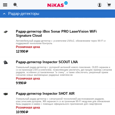
Радар-детекторы
Каталог
Автоэлектроника
Радар-детекторы
Радар-детекторы
Радар-детектор iBox Sonar PRO LaserVision WiFi
Signature Cloud
Автомобильный радар-детектор с усилителем LNAx2, обновлением через Wi-Fi и
поддержкой технологии Контроль
Розничная цена
12 990
р
Радар-детектор Inspector SCOUT LNA
Уникальный радар-детектор с рупорной антенной нового поколения, OLED-экраном и
со встроенным LNA-усилителем, позволяющим увеличить дистанцию приема сигналов
радаров, особенно установленных "в спину", а также обеспечить уверенный прием
сигналов новых маломощных радарных комплексов
Розничная цена
9 990
р
Радар-детектор Inspector SHOT AIR
Уникальный радар-детектор с сигнатурной технологией распознавания радаров,
классическим рупором, ЖК-экраном и со встроенным Wi-Fi модулем для обновления
базы радаров и камер с помощью официального приложения для смартфонов
Розничная цена
10 990
р