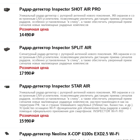
Радар-детектор Inspector SHOT AIR PRO
Уникальный радар-детектор с рупорной антенной нового поколения, ЖК-экраном и со
встроенным LNA-усилителем, позволяющим увеличить дистанцию приема сигналов
радаров, особенно установленных "в спину", а также обеспечить уверенный прием
сигналов новых маломощных радарных комплексов
Розничная цена
14 490
р
Радар-детектор Inspector SPLIT AIR
Сигнатурный радар-детектор с рупорной антенной нового поколения, ЖК-экраном и со
встроенным LNA-усилителем, позволяющим увеличить дистанцию приема сигналов
радаров, особенно установленных "в спину", а также обеспечить уверенный прием
сигналов новых маломощных радарных комплексов
Розничная цена
17 990
р
Радар-детектор Inspector STAR AIR
Уникальный радар-детектор с рупорной антенной нового поколения, ЖК-экраном и со
встроенным LNA-усилителем, позволяющим увеличить дистанцию приема сигналов
радаров, особенно установленных "в спину", а также обеспечить уверенный прием
сигналов новых маломощных радарных комплексов, распространяющихся как на
территории РФ, так и странах ближайшего зарубежья (Узбекистан, Казахстан, и др.).
Устройство оснащено Wi-Fi функционалом для обновления базы радаров и камер с
помощью официального приложения для смартфонов: INSPECTOR Wi-Fi RD
Розничная цена
15 990
р
Радар-детектор Neoline X-COP 6100s EXD2.5 Wi-Fi