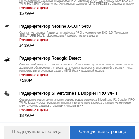
Инновационная радарная платформа PRO. Двойной усилитель сигнала LNA EXD 2.5.
Wi-Fi HOTSPOT обновление. Уникальная функция АВТО ПРЕСЕТЫ. Защита от помех
Розничная цена
15 799
р
Радар-детектор Neoline X-COP S450
Скрытая установка, Радарная платформа PRO с усилителем EXD 2.5, Технология
SIGNATURE DUAL, Максимальный комфорт использования
Розничная цена
34 990
р
Радар-детектор Roadgid Detect
Сигнатурный модуль отсекает ложные срабатывания, рупорная антенна повышенной
дальности обнаружения, уникальная система голосовых оповещений о разных типах
контроля, двухуровневая защита (GPS база + радарный модуль)
Розничная цена
7 580
р
Радар-детектор SilverStone F1 Doppler PRO Wi-Fi
Совершенно новая оригинальная модель радар-детектора SilverStone F1 Doppler PRO
Wi-Fi. Классическая рупорная антенна увеличенного размера с тандем-усилителем
LNA. Система защиты от ложных сигналов ISF+
Розничная цена
18 790
р
Предыдущая страница
Следующая страница