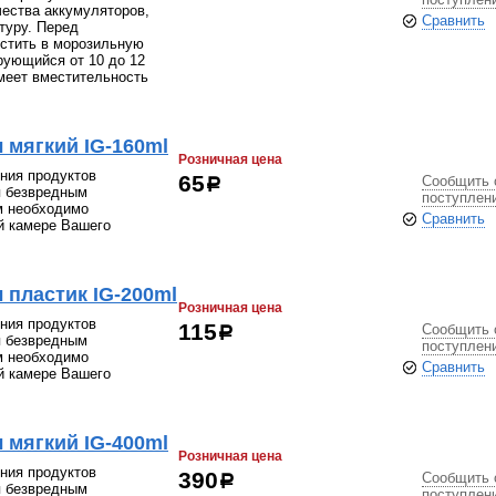
чества аккумуляторов,
Сравнить
туру. Перед
стить в морозильную
рующийся от 10 до 12
меет вместительность
 мягкий IG-160ml
Розничная цена
ния продуктов
Сообщить 
65
р
я безвредным
поступлен
м необходимо
Сравнить
й камере Вашего
 пластик IG-200ml
Розничная цена
ния продуктов
Сообщить 
115
р
я безвредным
поступлен
м необходимо
Сравнить
й камере Вашего
 мягкий IG-400ml
Розничная цена
ния продуктов
Сообщить 
390
р
я безвредным
поступлен