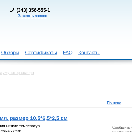
(
343) 356-555-1
Заказать звонок
Обзоры
Сертификаты
FAQ
Контакты
ккумулятор холода
По цене
мл. размер 10,5*6,5*2,5 см
ия низких температур
Сообщить 
змера сумки
поступлен