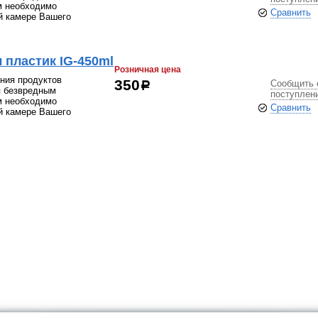
м необходимо
Сравнить
й камере Вашего
 пластик IG-450ml
Розничная цена
ния продуктов
Сообщить 
350
р
я безвредным
поступлен
м необходимо
Сравнить
й камере Вашего