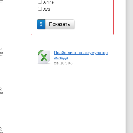
Airline
AVS
5
Показать
о
Прайс-лист на аккумулятор
ии
холода
xls, 10,5 Кб
о
ии
о
ии