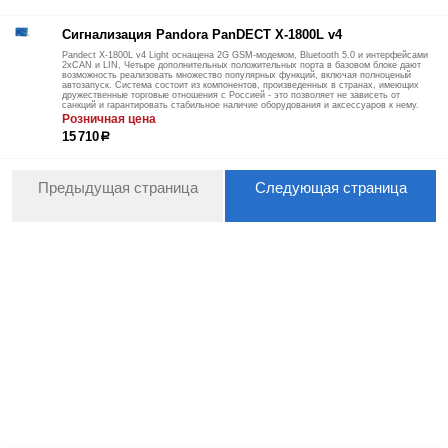
Сигнализация Pandora PanDECT X-1800L v4
Pandect X-1800L v4 Light оснащена 2G GSM-модемом, Bluetooth 5.0 и интерфейсами
2xCAN и LIN, Четыре дополнительных положительных порта в базовом блоке дают
возможность реализовать множество популярных функций, включая полноценый
автозапуск. Система состоит из компонентов, произведенных в странах, имеющих
дружественные торговые отношения с Россией - это позволяет не зависеть от
санкций и гарантировать стабильное наличие оборудования и аксессуаров к нему.
Розничная цена
15 710
р
Предыдущая страница
Следующая страница