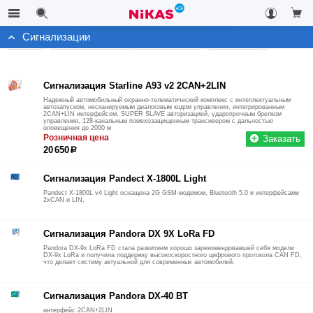
Сигнализации
Каталог
Автомобильные охранные системы
Сигнализации
Сигнализация Starline A93 v2 2CAN+2LIN
Надежный автомобильный охранно-телематический комплекс с интеллектуальным
автозапуском, несканируемым диалоговым кодом управления, интегрированным
2CAN+LIN интерфейсом, SUPER SLAVE авторизацией, ударопрочным брелком
управления, 128-канальным помехозащищенным трансивером с дальностью
оповещения до 2000 м
Розничная цена
Заказать
20 650
р
Сигнализация Pandect X-1800L Light
Pandect X-1800L v4 Light оснащена 2G GSM-модемом, Bluetooth 5.0 и интерфейсами
2xCAN и LIN,
Сигнализация Pandora DX 9X LoRa FD
Pandora DX-9x LoRa FD стала развитием хорошо зарекомендовавшей себя модели
DX-9x LoRa и получила поддержку высокоскоростного цифрового протокола CAN FD,
что делает систему актуальной для современных автомобилей.
Сигнализация Pandora DX-40 BT
интерфейс 2CAN+2LIN