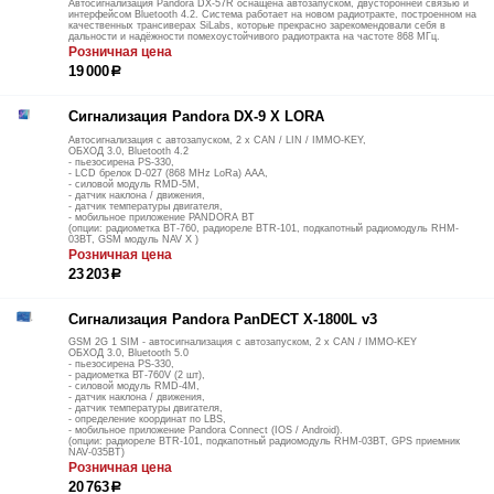
Автосигнализация Pandora DX-57R оснащена автозапуском, двусторонней связью и
интерфейсом Bluetooth 4.2. Система работает на новом радиотракте, построенном на
качественных трансиверах SiLabs, которые прекрасно зарекомендовали себя в
дальности и надёжности помехоустойчивого радиотракта на частоте 868 МГц.
Розничная цена
19 000
р
Сигнализация Pandora DX-9 Х LORA
Автосигнализация с автозапуском, 2 х CAN / LIN / IMMO-KEY,
ОБХОД 3.0, Bluetooth 4.2
- пьезосирена PS-330,
- LCD брелок D-027 (868 MHz LoRa) ААА,
- силовой модуль RMD-5M,
- датчик наклона / движения,
- датчик температуры двигателя,
- мобильное приложение PANDORA BT
(опции: радиометка BT-760, радиореле BTR-101, подкапотный радиомодуль RHM-
03BT, GSM модуль NAV Х )
Розничная цена
23 203
р
Сигнализация Pandora PanDECT X-1800L v3
GSM 2G 1 SIM - автосигнализация с автозапуском, 2 х CAN / IMMO-KEY
ОБХОД 3.0, Bluetooth 5.0
- пьезосирена PS-330,
- радиометка ВТ-760V (2 шт),
- силовой модуль RMD-4M,
- датчик наклона / движения,
- датчик температуры двигателя,
- определение координат по LBS,
- мобильное приложение Pandora Connect (IOS / Android).
(опции: радиореле BTR-101, подкапотный радиомодуль RHM-03BT, GPS приемник
NAV-035BT)
Розничная цена
20 763
р