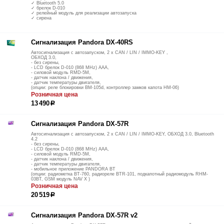
✓ Bluetooth 5.0
✓ брелок D-010
✓ релейный модуль для реализации автозапуска
✓ сирена
Сигнализация Pandora DX-40RS
Автосигнализация с автозапуском, 2 х CAN / LIN / IMMO-KEY ,
ОБХОД 3.0,
- без сирены,
- LCD брелок D-010 (868 MHz) ААА,
- силовой модуль RMD-5M,
- датчик наклона / движения,
- датчик температуры двигателя,
(опции: реле блокировки BM-105d, контроллер замков капота НМ-06)
Розничная цена
13 490
р
Сигнализация Pandora DX-57R
Автосигнализация с автозапуском, 2 х CAN / LIN / IMMO-KEY, ОБХОД 3.0, Bluetooth
4.2
- без сирены,
- LCD брелок D-010 (868 MHz) ААА,
- силовой модуль RMD-5M,
- датчик наклона / движения,
- датчик температуры двигателя,
- мобильное приложение PANDORA BT
(опции: радиометка BT-760, радиореле BTR-101, подкапотный радиомодуль RHM-
03BT, GSM модуль NAV Х )
Розничная цена
20 519
р
Сигнализация Pandora DX-57R v2