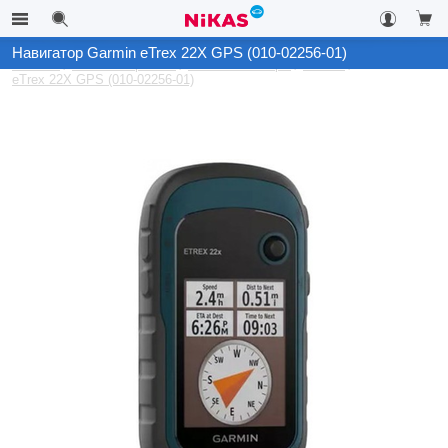
Навигатор Garmin eTrex 22X GPS (010-02256-01)
Каталог
Автоэлектроника
GPS-Навигаторы
Garmin
eTrex 22X GPS (010-02256-01)