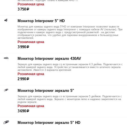
автомобилей. Подходит только к камерам AHD !!!
Розничная цена
3 750
р
Монитор Interpower 5" HD
Монитор для камеры заднего вида 5"HD от компании Interpower позволяет вывести
изображение от камеры заднего вида Interpower с помощью кабеля AV (тюльпан). При
подключении к камере заднего вида с предусмотренной разметкой - на дисплее
отображается разметка, что удобно для парковки внедорожников и большегрузных
автомобилей.
Розничная цена
3 990
р
Монитор Interpower зеркало 430AV
Зеркало для камеры заднего вида со встроенным экраном 4.3 дюйма. Подключается с
любой камерой заднего вида. Устройство устанавливается вместо штатного зеркала
автомобиля. Имеется 3 варианта крепления
Розничная цена
2 990
р
Монитор Interpower зеркало 5"
Зеркало для камеры заднего вида со встроенным экраном 5 дюймов. Подключается с
любой камерой заднего вида. Зеркало с монитором легко и надежно закрепляется на
родном зеркале.
Розничная цена
3 690
р
Монитор Interpower зеркало 5" HD