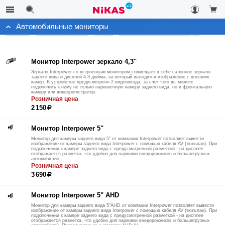
Автомобильные мониторы
Каталог
Автоэлектроника
Архив
Автомобильные мониторы
Монитор Interpower зеркало 4,3"
Зеркало Interpower со встроенным монитором совмещает в себе салонное зеркало
заднего вида и дисплей 4.3 дюйма, на который выводится изображение с внешних
камер. В устройстве предусмотрено 2 видеовхода, за счет чего вы можете
подключить к нему не только парковочную камеру заднего вида, но и фронтальную
камеру или видеорегистратор.
Розничная цена
2 150
р
Монитор Interpower 5"
Монитор для камеры заднего вида 5" от компании Interpower позволяет вывести
изображение от камеры заднего вида Interpower с помощью кабеля AV (тюльпан). При
подключении к камере заднего вида с предусмотренной разметкой - на дисплее
отображается разметка, что удобно для парковки внедорожников и большегрузных
автомобилей.
Розничная цена
3 690
р
Монитор Interpower 5" AHD
Монитор для камеры заднего вида 5"AHD от компании Interpower позволяет вывести
изображение от камеры заднего вида Interpower с помощью кабеля AV (тюльпан). При
подключении к камере заднего вида с предусмотренной разметкой - на дисплее
отображается разметка, что удобно для парковки внедорожников и большегрузных