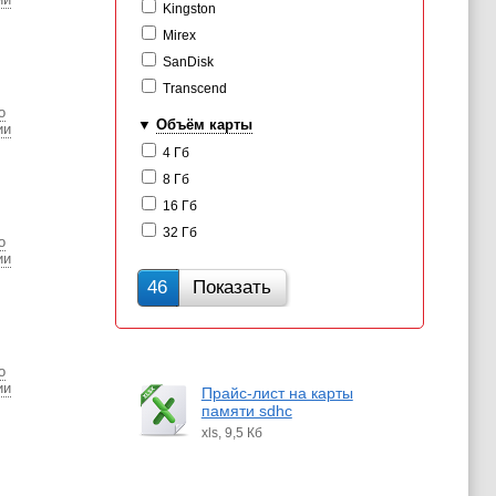
Kingston
Mirex
SanDisk
Transcend
о
Объём карты
ии
4 Гб
8 Гб
16 Гб
32 Гб
о
ии
46
Показать
о
ии
Прайс-лист на карты
памяти sdhc
xls, 9,5 Кб