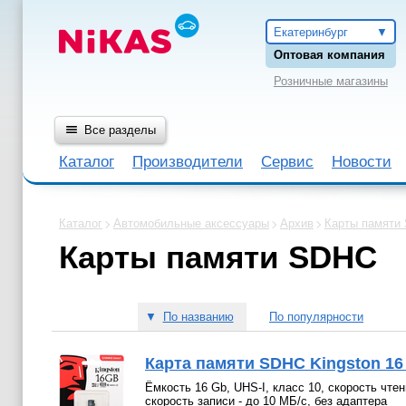
Екатеринбург
Оптовая компания
Розничные магазины
Все разделы
Каталог
Производители
Сервис
Новости
Каталог
Автомобильные аксессуары
Архив
Карты памяти
Карты памяти SDHC
▼
По названию
По популярности
Карта памяти SDHC Kingston 16
Ёмкость 16 Gb, UHS-I, класс 10, скорость чтен
скорость записи - до 10 МБ/с, без адаптера