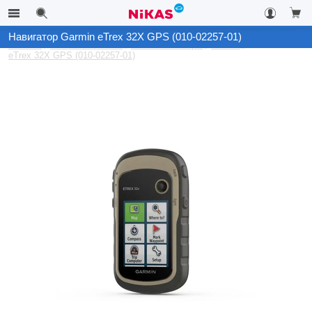
Навигатор Garmin eTrex 32X GPS (010-02257-01)
Каталог
Автоэлектроника
GPS-Навигаторы
Garmin
eTrex 32X GPS (010-02257-01)