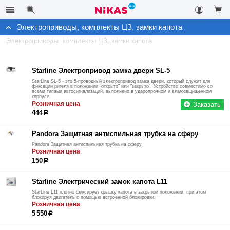
Электроприводы, комплекты ЦЗ, замки капота
Каталог
Автомобильные охранные системы
Электроприводы, комплекты ЦЗ, замки капота
Starline Электропривод замка двери SL-5
StarLine SL-5 - это 5-проводный электропривод замка двери, который служит для
фиксации ригеля в положении "открыто" или "закрыто". Устройство совместимо со
всеми типами автосигнализаций, выполнено в ударопрочном и влагозащищенном
корпусе.
Розничная цена
Заказать
444
р
Pandora Защитная антиспильная трубка на сферу
Pandora Защитная антиспильная трубка на сферу
Розничная цена
150
р
Starline Электрический замок капота L11
StarLine L11 плотно фиксирует крышку капота в закрытом положении, при этом
блокируя двигатель с помощью встроенной блокировки.
Розничная цена
5 550
р