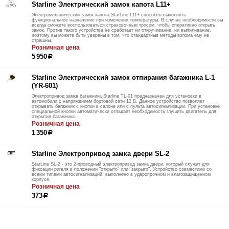
Starline Электрический замок капота L11+
Электромеханический замок капота StarLine L11+ способен выполнять
функциональное назначение при изменении температуры. В случае необходимости вы
всегда сможете воспользоваться страховочным тросом, чтобы оперативно открыть
замок. Против такого устройства не сработает ни откручивание, ни выпиливание,
поэтому вы можете быть уверены в том, что стандартные методы взлома ему не
страшны.
Розничная цена
5 950
р
Starline Электрический замок отпирания багажника L-1
(YR-601)
Электропривод замка багажника Starline TL-01 предназначен для установки в
автомобили с напряжением бортовой сети 12 В. Данное устройство позволяет
открывать багажник с кнопки в салоне или с пульта автосигнализации. При установке
специальной кнопки автоматически отпадает необходимость глушить двигатель для
открытия багажника.
Розничная цена
1 350
р
Starline Электропривод замка двери SL-2
StarLine SL-2 - это 2-проводный электропривод замка двери, который служит для
фиксации ригеля в положении "открыто" или "закрыто". Устройство совместимо со
всеми типами автосигнализаций, выполнено в ударопрочном и влагозащищенном
корпусе.
Розничная цена
373
р