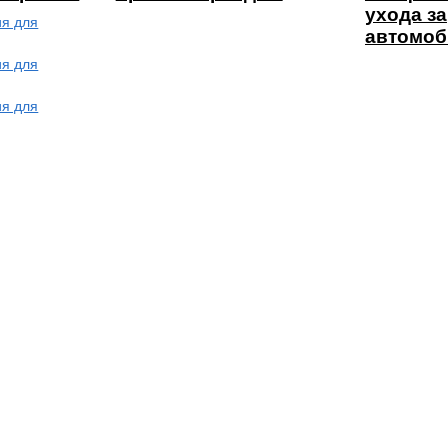
ухода за
ия для
автомо
ия для
ия для