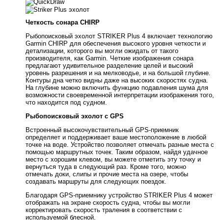
Четкость сонара CHIRP
Рыбопоисковый эхолот STRIKER Plus 4 включает технологию
Garmin CHIRP для обеспечения высокого уровня четкости и
детализации, которого вы могли ожидать от такого
производителя, как Garmin. Четкие изображения сонара
предлагают удивительное разделение целей и высокий
уровень разрешения и на мелководье, и на большой глубине.
Контуры дна четко видны даже на высоких скоростях судна.
На глубине можно включить функцию подавления шума для
возможности своевременной интерпретации изображения того,
что находится под судном.
Рыбопоисковый эхолот с GPS
Встроенный высокочувствительный GPS-приемник
определяет и поддерживает ваше местоположение в любой
точке на воде. Устройство позволяет отмечать разные места с
помощью маршрутных точек. Таким образом, найдя удачное
место с хорошим клевом, вы можете отметить эту точку и
вернуться туда в следующий раз. Кроме того, можно
отмечать доки, слипы и прочие места на озере, чтобы
создавать маршруты для следующих поездок.
Благодаря GPS-приемнику устройство STRIKER Plus 4 может
отображать на экране скорость судна, чтобы вы могли
корректировать скорость траления в соответствии с
используемой блесной.