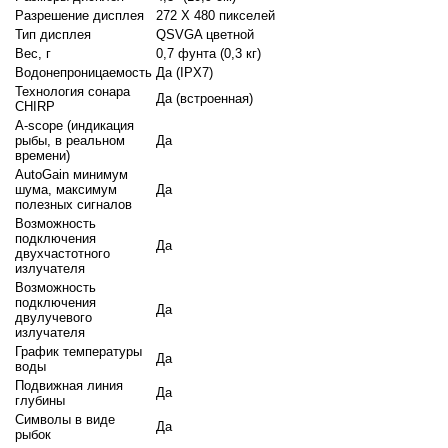
Разрешение дисплея
272 X 480 пикселей
Тип дисплея
QSVGA цветной
Вес, г
0,7 фунта (0,3 кг)
Водонепроницаемость
Да (IPX7)
Технология сонара
Да (встроенная)
CHIRP
A-scope (индикация
рыбы, в реальном
Да
времени)
AutoGain минимум
шума, максимум
Да
полезных сигналов
Возможность
подключения
Да
двухчастотного
излучателя
Возможность
подключения
Да
двулучевого
излучателя
График температуры
Да
воды
Подвижная линия
Да
глубины
Символы в виде
Да
рыбок