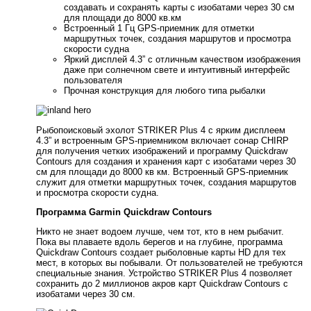
создавать и сохранять карты с изобатами через 30 см
для площади до 8000 кв.км
Встроенный 1 Гц GPS-приемник для отметки
маршрутных точек, создания маршрутов и просмотра
скорости судна
Яркий дисплей 4.3” с отличным качеством изображения
даже при солнечном свете и интуитивный интерфейс
пользователя
Прочная конструкция для любого типа рыбалки
Рыбопоисковый эхолот STRIKER Plus 4 с ярким дисплеем
4.3” и встроенным GPS-приемником включает сонар CHIRP
для получения четких изображений и программу Quickdraw
Contours для создания и хранения карт с изобатами через 30
см для площади до 8000 кв км. Встроенный GPS-приемник
служит для отметки маршрутных точек, создания маршрутов
и просмотра скорости судна.
Программа Garmin Quickdraw Contours
Никто не знает водоем лучше, чем тот, кто в нем рыбачит.
Пока вы плаваете вдоль берегов и на глубине, программа
Quickdraw Contours создает рыболовные карты HD для тех
мест, в которых вы побывали. От пользователей не требуются
специальные знания. Устройство STRIKER Plus 4 позволяет
сохранить до 2 миллионов акров карт Quickdraw Contours с
изобатами через 30 см.