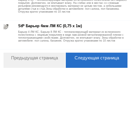
покрытия. Долговечен, не впитывает влагу. На сгибах или в местах со сложным
рельефом рекомендуется монтировать материал не целым листом, а небольшими
деталями стык в стык.Зоны обработки в автомобиле: пол салона, пол багажника.
Отгрузка кратно упаковками по 10 листов
StP Барьер 4мм ЛМ КС (0,75 х 1м)
Барьер 4 ЛМ КС, Барьер 8 ЛМ КС - теплоизолирующий материал из вспененного
полиэтилена с лицевым покрытием в виде лавсановой металлизированной пленки с
теплоотражающими свойствами. Долговечен, не впитывает влагу. Зоны обработки в
автомобиле: пол салона, багажник. Отгрузка кратно упаковками по 10 листов
Предыдущая страница
Следующая страница