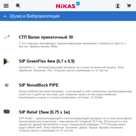
Шумо и Виброизоляция
Каталог
Шумо и Виброизоляция
Шумо и Виброизоляция
СТП Валик прикаточный 30
С его помощью монтировать звукоизолирующие материалы становиться просто и
быстро. Ширина валика 30мм.
StP GreenFlex 4мм (0,7 х 0,9)
GreenFlex 4 – теплоизолирующий материал на основе вспененной резины. Зоны
обработки: Багажник, Пол. Отгрузка кратно упаковками по 10 листов
StP NoiseBlock PIPE
Многослойный листовой материал, сочетающий в себе уникальные звукоизолирующие
свойства и удобство монтажа, для снижения шума систем водоснабжения,
канализации в новых и в реконструируемых системах. D=110мм
StP Relief 15мм (0,75 х 1м)
STP Relief – звукопоглощающий и теплоизолирующий материал на основе рельефного
пенополиуретана (поролона) с максимальной толщиной 15,0 мм, Используется при
обработке дверей автомобиля в зонах повышенной вибрации. СТП Рельеф имеет
водостойкий клей. Зоны обработки: Багажник, Двери, Крыша, Крышка багажника.
Отгрузка кратно упаковками по 10 листов