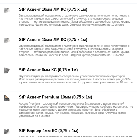
StP Акцент 10мм ЛМ КС (0,75 х 1м)
Звукопоглощающий материал из эластичного физически вспененного полиэтилена с
частичным нарушением закрытоячеистой структуры с клеевым слоем, лицевая
сторона — металлизированная пленка. Зоны обработки в автомобиле: капот, крыша,
пол салона, багажник, колесные арки. Отгрузка кратно упаковками по 10 листов
StP Акцент 15мм ЛМ КС (0,75 х 1м)
Звукопоглощающий материал из эластичного физически вспененного полиэтилена с
частичным нарушением закрытоячеистой структуры с клеевым слоем, лицевая
сторона — металлизированная пленка. Зоны обработки в автомобиле: капот, крыша,
пол салона, багажник, колесные арки. Отгрузка кратно упаковками по 10 листов
StP Акцент 8мм КС (0,75 х 1м)
Звукопоглощающий материал со специальной усовершенствованной структурой.
Использует расширенный рабочий частотный диапазон. Способен поглощать до 90%
шумов, имеет теплоизоляционные свойства. Отгрузка кратно упаковками по 10 листов
StP Акцент Premium 10мм (0,75 х 1м)
Accent Premium - эластичный пенополиэтиленовый материал с дополнительной
перфорацией и влагостойким герметиком. Повышены упругие свойства материала, что
позволяет легко монтировать детали интерьера обратно. Зоны обработки в
автомобиле: капот, крыша, пол салона, багажник, колесные арки. Отгрузка кратно
упаковками по 5 листов
StP Барьер 4мм КС (0,75 х 1м)
Барьер 4 КС - теплоизолирующий материал из вспененного полиэтилена без лицевого