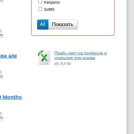
Kangaroo
Soft99
44
Показать
о
ии
Прайс-лист на полироли и
ва а/м
покрытия для кузова
xls, 9,5 Кб
о
ии
9 Months
о
ии