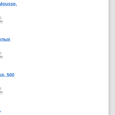
Mousse,
о
ии
белых
о
ии
х, 500
о
ии
.