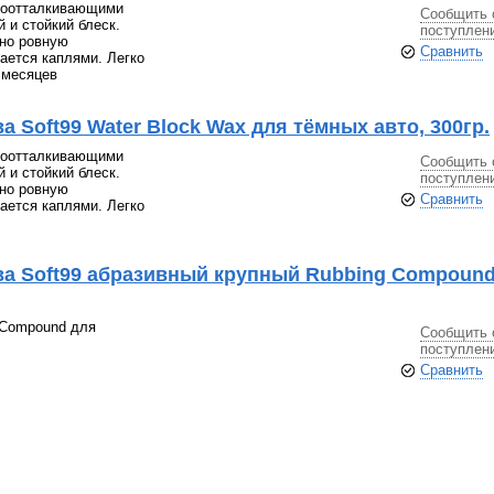
доотталкивающими
Сообщить 
 и стойкий блеск.
поступлен
ьно ровную
Сравнить
вается каплями. Легко
 месяцев
 Soft99 Water Block Wax для тёмных авто, 300гр.
доотталкивающими
Сообщить 
 и стойкий блеск.
поступлен
ьно ровную
Сравнить
вается каплями. Легко
ва Soft99 абразивный крупный Rubbing Compound
 Compound для
Сообщить 
поступлен
Сравнить