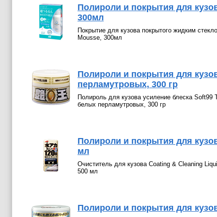
Полироли и покрытия для кузов
300мл
Покрытие для кузова покрытого жидким стекл
Mousse, 300мл
Полироли и покрытия для кузова
перламутровых, 300 гр
Полироль для кузова усиление блеска Soft99 T
белых перламутровых, 300 гр
Полироли и покрытия для кузова
мл
Очиститель для кузова Coating & Cleaning Liq
500 мл
Полироли и покрытия для кузова