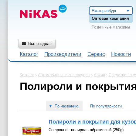
Екатеринбург
Оптовая компания
Розничные магазины
Все разделы
Каталог
Производители
Сервис
Новости
Каталог
Автомобильные аксессуары
Архив
Средства по у
Полироли и покрытия
▼
По названию
По популярности
Полироли и покрытия для кузов
Compound - полироль абразивный (250g)