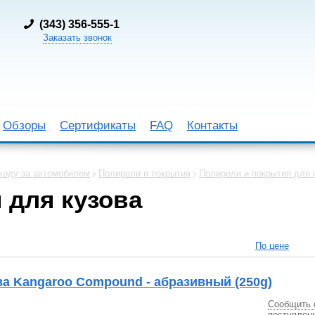
(
343) 356-555-1
Заказать звонок
Обзоры
Сертификаты
FAQ
Контакты
ходу за автомобилем
Полироли и покрытия
Полироли и покрытия для 
 для кузова
По цене
а Kangaroo Compound - абразивный (250g)
Сообщить 
поступлен