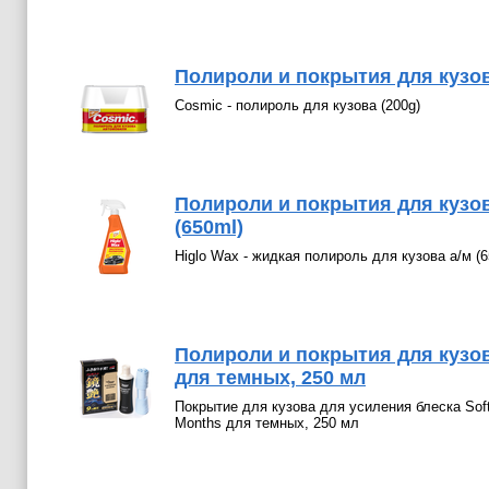
Полироли и покрытия для кузова
Cosmic - полироль для кузова (200g)
Полироли и покрытия для кузов
(650ml)
Higlo Wax - жидкая полироль для кузова а/м (6
Полироли и покрытия для кузова
для темных, 250 мл
Покрытие для кузова для усиления блеска Soft
Months для темных, 250 мл