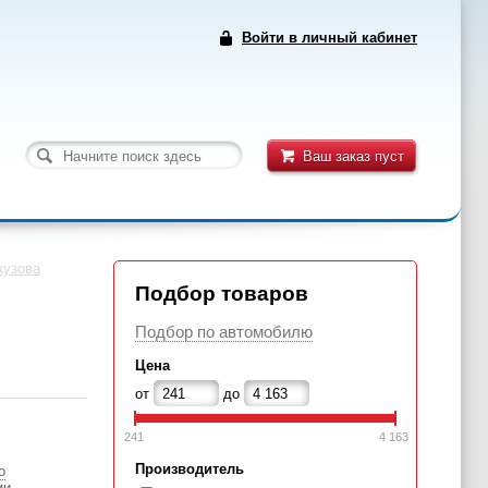
Войти в личный кабинет
Ваш заказ пуст
кузова
Подбор товаров
Подбор по автомобилю
Цена
от
до
241
4 163
Производитель
о
ии