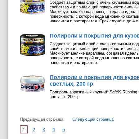
Создает защитный слой с очень сильными во
свойствами и придающий поверхности сильный
Маскирует мелкие царапины, создавая идеал
поверхность, с которой вода мгновенно скаты
наносится и растирается. Срок службы: до 4-х
Полироли и покрытия для кузова
Создает защитный слой с очень сильными во
свойствами и придающий поверхности сильный
Маскирует мелкие царапины, создавая идеал
поверхность, с которой вода мгновенно скаты
наносится и растирается.
Полироли и покрытия для кузо
светлых, 200 гр
Полироль абразивный крупный Soft99 Rubbing
светлых, 200 гр
Предыдущая страница
Следующая страница
1
2
3
4
5