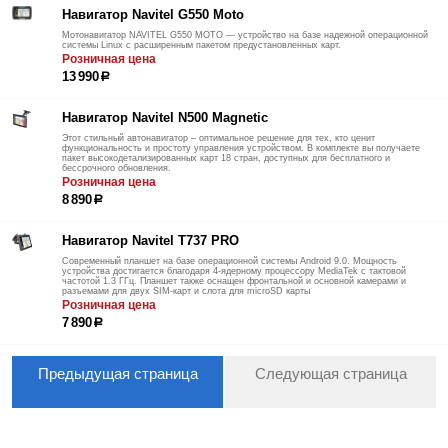
Навигатор Navitel G550 Moto
Мотонавигатор NAVITEL G550 MOTO — устройство на базе надежной операционной
системы Linux c расширенным пакетом предустановленных карт.
Розничная цена
13 990
р
Навигатор Navitel N500 Magnetic
Этот стильный автонавигатор – оптимальное решение для тех, кто ценит
функциональность и простоту управления устройством. В комплекте вы получаете
пакет высокодетализированных карт 18 стран, доступных для бесплатного и
бессрочного обновления.
Розничная цена
8 890
р
Навигатор Navitel T737 PRO
Современный планшет на базе операционной системы Android 9.0. Мощность
устройства достигается благодаря 4-ядерному процессору MediaTek с тактовой
частотой 1.3 ГГц. Планшет также оснащен фронтальной и основной камерами и
разъемами для двух SIM-карт и слота для microSD карты
Розничная цена
7 890
р
Предыдущая страница
Следующая страница