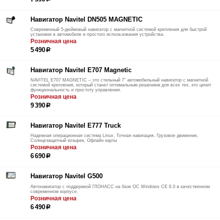
Навигатор Navitel DN505 MAGNETIC
Современный 5-дюймовый навигатор с магнитной системой крепления для быстрой
установки в автомобиле и простого использования устройства.
Розничная цена
5 490
р
Навигатор Navitel E707 Magnetic
NAVITEL E707 MAGNETIC – это стильный 7” автомобильный навигатор с магнитной
системой крепления, который станет оптимальным решением для всех тех, кто ценит
функциональность и простоту управления.
Розничная цена
9 390
р
Навигатор Navitel E777 Truck
Надежная операционная система Linux, Точная навигация, Грузовое движение,
Солнцезащитный козырек, Офлайн карты
Розничная цена
6 690
р
Навигатор Navitel G500
Автонавигатор c поддержкой ГЛОНАСС на базе ОС Windows CE 6.0 в качественном
современном корпусе.
Розничная цена
6 490
р