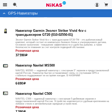
GPS-Навигаторы
Каталог
Автоэлектроника
GPS-Навигаторы
Навигатор Garmin Эхолот Striker Vivid 4cv с
трансдьюсером GT20 (010-02550-01)
Эхолот Garmin Striker Vivid 4cv с трансдьюсером GT20-TM - это рыбопоисковый
комплект, который состоит из компактного базового блока и ультразвукового датчика.
Основное назначение - повышение эффективности и удобства рыбалки, а также
безопасности плавания за счет контроля подводной обстановки.
Розничная цена
37 590
р
Навигатор Navitel MS500
NAVITEL MS500 — надежный навигатор с сенсорным 5" экраном и предустановленной
картой России. Навигатор быстро устанавливает связь со спутниками GPS и
стабильно поддерживает ее во время поездки. В НАЛИЧИИ!
Розничная цена
6 690
р
Навигатор Navitel C500
NAVITEL C500 – надежный навигатор с сенсорным 5-дюймовым экраном и
предустановленной картой России. Устройство комплектуется удобным креплением на
лобовое стекло и автомобильным зарядным устройством.
Розничная цена
7 390
р