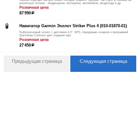
различную технику - квадроциклы, мотоциклы, автомобили, вездеходы и др.
Розничная цена
87 990
р
Навигатор Garmin Эхолот Striker Plus 4 (010-01870-01)
Рыбопоисковый эхолот с дисплеем 4,3”, GPS, передовым сонаром и программой
Quickdraw Contours для создания карт
Розничная цена
27 450
р
Предыдущая страница
Следующая страница