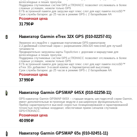
велосипедных и пеших прогулок
Поддержка спутниковых систем GPS и ГЛОНАСС позволяет отслеживать в более
сложных условиях, нежели только GPS
8 ГБ встроенной памяти для загрузки карт плюс слот для карт памяти microSD™
Срок службы батареи: до 25 часов в режиме GPS с 2 батарейками АА
Розничная цена
31 790
р
Навигатор Garmin eTrex 32X GPS (010-02257-01)
Уверенно исследуйте с надежным портативным GPS-навигатором
2,2-дюймовый солнечный экран с разрешением 240x320 пикселей для лучшей
читаемости
Предварительно загружены карты TopoActive с дорогами и маршрутами для
велосипедных и пеших прогулок
Поддержка спутниковых систем GPS и ГЛОНАСС позволяет отслеживать в более
сложных условиях, нежели только GPS
8 ГБ встроенной памяти для загрузки карт плюс слот для карт памяти microSD™
eTrex 32x добавляет 3-осевой компас и барометрический высотомер
Срок службы батареи: до 25 часов в режиме GPS с 2 батарейками АА
Розничная цена
37 990
р
Навигатор Garmin GPSMAP 64SX (010-02258-11)
GPS-навигатор Garmin GPSMAP 64SX – старшая модель шестидесятой серии Garmin,
имеет дополнительные встроенные модули и расширенную функциональность.
Прибор характеризуется высокой скоростью позиционирования и гарантированной
точностью получаемых координат, обеспечивая прием сигналов спутников
GPS+ГЛОНАСС.
Розничная цена
40 090
р
Навигатор Garmin GPSMAP 65s (010-02451-11)