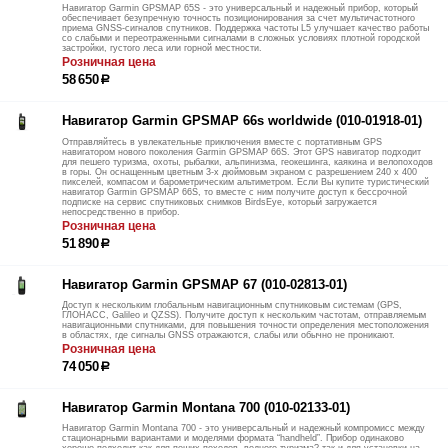
Навигатор Garmin GPSMAP 65S - это универсальный и надежный прибор, который
обеспечивает безупречную точность позиционирования за счет мультичастотного
приема GNSS-сигналов спутников. Поддержка частоты L5 улучшает качество работы
со слабыми и переотраженными сигналами в сложных условиях плотной городской
застройки, густого леса или горной местности.
Розничная цена
58 650
р
Навигатор Garmin GPSMAP 66s worldwide (010-01918-01)
Отправляйтесь в увлекательные приключения вместе с портативным GPS
навигатором нового поколения Garmin GPSMAP 66S. Этот GPS навигатор подходит
для пешего туризма, охоты, рыбалки, альпинизма, геокешинга, каякина и велопоходов
в горы. Он оснащенным цветным 3-х дюймовым экраном с разрешением 240 х 400
пикселей, компасом и барометрическим альтиметром. Если Вы купите туристический
навигатор Garmin GPSMAP 66S, то вместе с ним получите доступ к бессрочной
подписке на сервис спутниковых снимков BirdsEye, который загружается
непосредственно в прибор.
Розничная цена
51 890
р
Навигатор Garmin GPSMAP 67 (010-02813-01)
Доступ к нескольким глобальным навигационным спутниковым системам (GPS,
ГЛОНАСС, Galileo и QZSS). Получите доступ к нескольким частотам, отправляемым
навигационными спутниками, для повышения точности определения местоположения
в областях, где сигналы GNSS отражаются, слабы или обычно не проникают.
Розничная цена
74 050
р
Навигатор Garmin Montana 700 (010-02133-01)
Навигатор Garmin Montana 700 - это универсальный и надежный компромисс между
стационарными вариантами и моделями формата “handheld”. Прибор одинаково
хорошо подходит как для пеших походов, водного туризма? так и для установки на