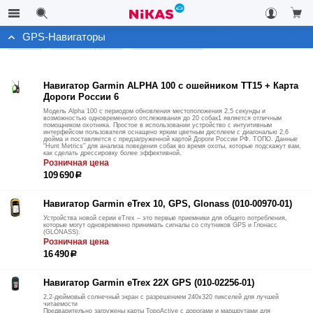
GPS-Навигаторы
Каталог
Автоэлектроника
GPS-Навигаторы
Навигатор Garmin ALPHA 100 с ошейником ТT15 + Карта
Дороги России 6
Модель Alpha 100 с периодом обновления местоположения 2,5 секунды и
возможностью одновременного отслеживания до 20 собак1 является отличным
помощником охотника. Простое в использовании устройство с интуитивным
интерфейсом пользователя оснащено ярким цветным дисплеем с диагональю 2,6
дюйма и поставляется с предзагруженной картой Дороги России РФ. ТОПО. Данные
"Hunt Metrics” для анализа поведения собак во время охоты, которые подскажут вам,
как сделать дрессировку более эффективной.
Розничная цена
109 690
р
Навигатор Garmin eTrex 10, GPS, Glonass (010-00970-01)
Устройства новой серии eTrex – это первые приемники для общего потребления,
которые могут одновременно принимать сигналы со спутников GPS и Глонасс
(GLONASS).
Розничная цена
16 490
р
Навигатор Garmin eTrex 22X GPS (010-02256-01)
2,2-дюймовый солнечный экран с разрешением 240x320 пикселей для лучшей
читаемости
Предварительно загружены карты TopoActive с дорогами и маршрутами для