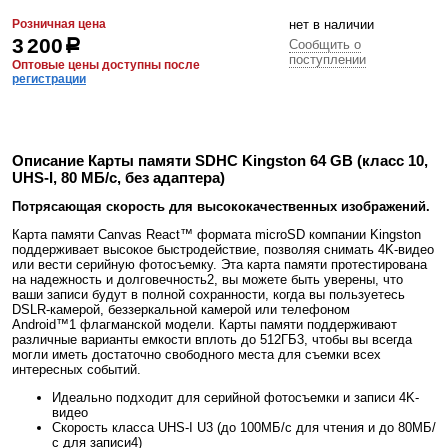
Розничная цена
нет в наличии
3 200
р
Сообщить о
поступлении
Оптовые цены доступны после
регистрации
Описание Карты памяти SDHC Kingston 64 GB (класс 10,
UHS-I, 80 МБ/с, без адаптера)
Потрясающая скорость для высококачественных изображений.
Карта памяти Canvas React™ формата microSD компании Kingston
поддерживает высокое быстродействие, позволяя снимать 4K-видео
или вести серийную фотосъемку. Эта карта памяти протестирована
на надежность и долговечность
2
, вы можете быть уверены, что
ваши записи будут в полной сохранности, когда вы пользуетесь
DSLR-камерой, беззеркальной камерой или телефоном
Android™
1
флагманской модели. Карты памяти поддерживают
различные варианты емкости вплоть до 512ГБ
3
, чтобы вы всегда
могли иметь достаточно свободного места для съемки всех
интересных событий.
Идеально подходит для серийной фотосъемки и записи 4K-
видео
Скорость класса UHS-I U3 (до 100МБ/с для чтения и до 80МБ/
с для записи
4
)