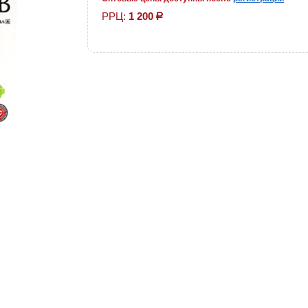
РРЦ:
1 200
р