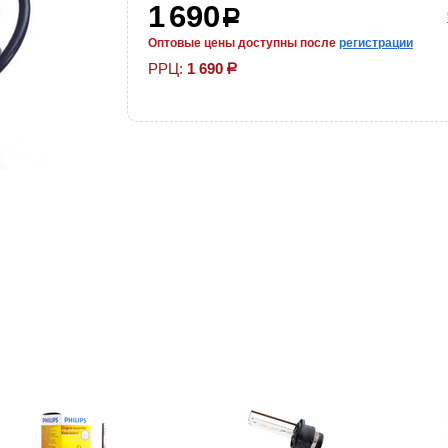
1 690
р
Оптовые цены доступны после
регистрации
РРЦ:
1 690
р