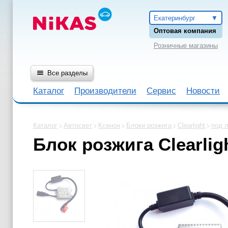
Екатеринбург
Оптовая компания
Розничные магазины
Все разделы
Каталог
Производители
Сервис
Новости
Каталог
Автосвет
Ксенон
Блоки розжига
Clearlight
под 
Блок розжига Clearlig