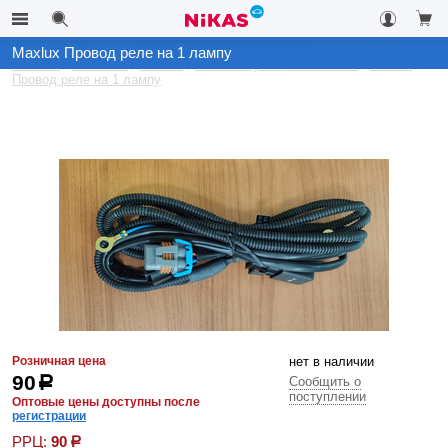
Maxlux Провод реле на 1 лампу
Каталог
Автосвет
Ксенон
Комплектующие на ксенон
Maxlux
Провод реле на 1 лампу
Розничная цена
нет в наличии
90
р
Сообщить о
поступлении
Оптовые цены доступны после
регистрации
РРЦ:
90
р