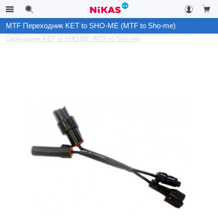
MTF Переходник KET to SHO-ME (MTF to Sho-me)
Каталог
Автосвет
Ксенон
Комплектующие на ксенон
MTF
Переходник KET to SHO-ME (MTF to Sho-me)