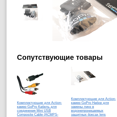
Сопутствующие товары
Комплектующие для Action-
Комплектующие для Action-
камер GoPro Набор для
камер GoPro Кабель для
замены линз в
соединения Mini USB
водонепроницаемых
Composite Cable (ACMPS-
защитных боксах lens