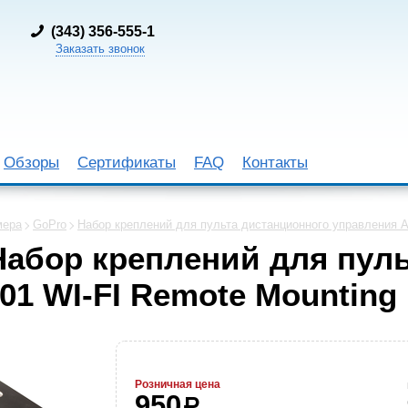
(
343) 356-555-1
Заказать звонок
Обзоры
Сертификаты
FAQ
Контакты
мера
GoPro
Набор креплений для пульта дистанционного управления 
Набор креплений для пул
 WI-FI Remote Mounting 
Розничная цена
950