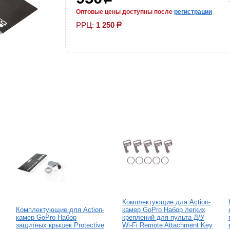
р
Оптовые цены доступны после
регистрации
РРЦ:
1 250
р
Комплектующие для Action-
Комплектующие для Action-
камер GoPro Набор легких
камер GoPro Набор
креплений для пульта Д/У
защитных крышек Protective
Wi-Fi Remote Attachment Key