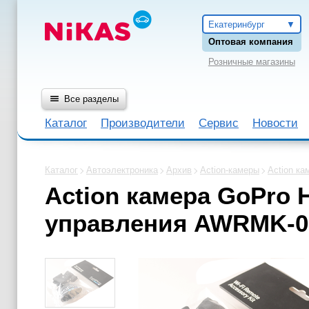
Екатеринбург
Оптовая компания
Розничные магазины
Все разделы
Каталог
Производители
Сервис
Новости
Каталог
Автоэлектроника
Архив
Action-камеры
Action ка
Action камера GoPro 
управления AWRMK-001