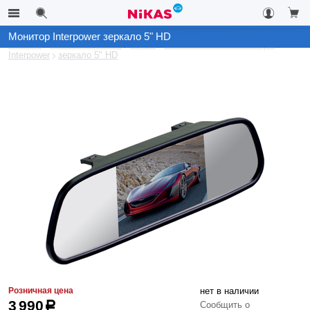
Монитор Interpower зеркало 5" HD
Каталог
Автоэлектроника
Архив
Автомобильные мониторы
Interpower
зеркало 5" HD
Розничная цена
нет в наличии
3 990
р
Сообщить о