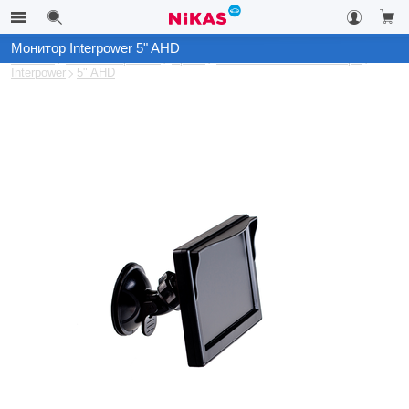
Монитор Interpower 5" AHD
Каталог
Автоэлектроника
Архив
Автомобильные мониторы
Interpower
5" AHD