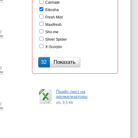
Carmate
Eikosha
Fresh Mist
Maxifresh
о
Sho-me
ии
Silver Spider
X-Scorpio
32
Показать
о
ии
Прайс-лист на
ароматизаторы
xls, 9,5 Кб
о
ии