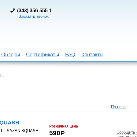
(
343) 356-555-1
Заказать звонок
Обзоры
Сертификаты
FAQ
Контакты
sha
По цене
SQUASH
Розничная цена
ILL - SAZAN SQUASH
Сообщить 
590
р
поступлен