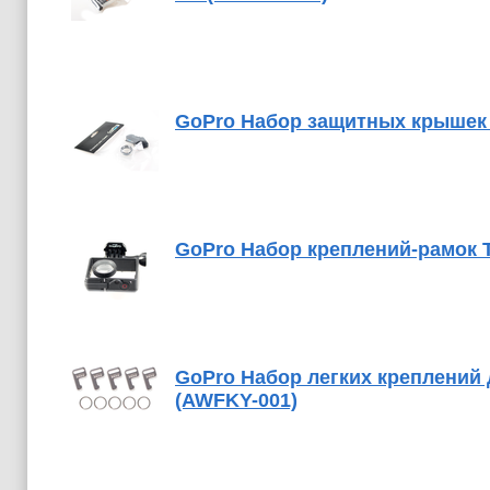
GoPro Набор защитных крышек P
GoPro Набор креплений-рамок 
GoPro Набор легких креплений д
(AWFKY-001)