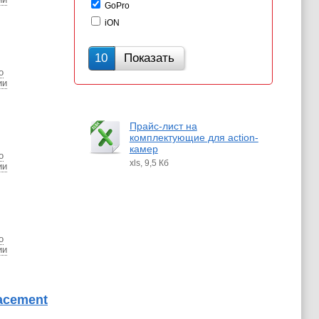
GoPro
iON
10
Показать
о
ии
Прайс-лист на
комплектующие для action-
камер
о
xls, 9,5 Кб
ии
о
ии
acement