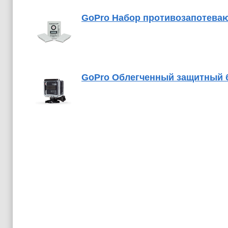
GoPro Набор противозапотевающ
GoPro Облегченный защитный бо