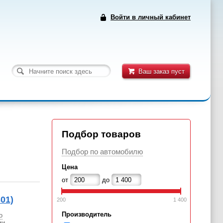
Войти в личный кабинет
Ваш заказ пуст
Подбор товаров
Подбор по автомобилю
Цена
от
до
01)
200
1 400
Производитель
о
ии