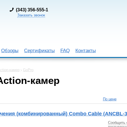
(
343) 356-555-1
Заказать звонок
Обзоры
Сертификаты
FAQ
Контакты
tion-камер
GoPro
ction-камер
По цене
чения (комбинированный) Combo Cable (ANCBL-3
Сообщить 
поступлен