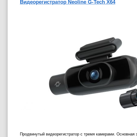
Видеорегистратор Neoline G-Tech X64
Продвинутый видеорегистратор с тремя камерами. Основная з