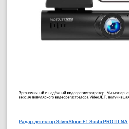
Эргономичный и надёжный видеорегистратратор. Миниатюрная
версия популярного видеорегистратора VideoJET, получившая
Радар
-детектор
SilverStone F1 Sochi PRO II LNA