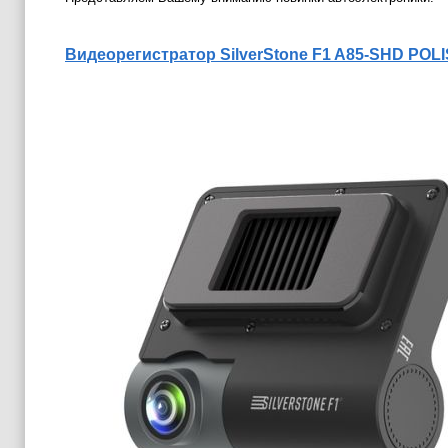
Видеорегистратор
SilverStone F1 A85-SHD POL