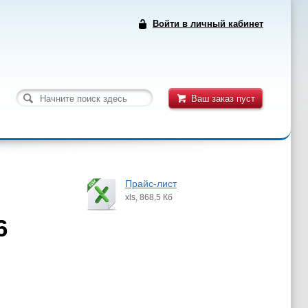
Войти в личный кабинет
Ваш заказ пуст
Прайс-лист
xls, 868,5 Кб
6