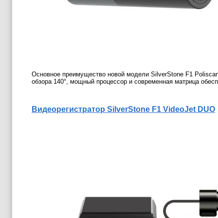
Основное преимущество новой модели SilverStone F1 Poliscan
обзора 140°, мощный процессор и современная матрица обесп
Видеорегистратор SilverStone F1 VideoJet DUO