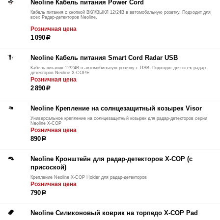
Neoline Кабель питания Power Cord
Кабель питания с кнопкой ВКЛ/ВЫКЛ 12/24В в автомобильную розетку. Подходит для
всех Радар-детекторов Neoline.
Розничная цена
1 090
р
Neoline Кабель питания Smart Cord Radar USB
Кабель питания 12/24В в автомобильную розетку с USB. Подходит для всех радар-
детекторов Neoline Х-СОР.E
Розничная цена
2 890
р
Neoline Крепление на солнцезащитный козырек Visor
Универсальное крепление на солнцезащитный козырек для радар-детекторов серии
Neoline X-COP
Розничная цена
890
р
Neoline Кронштейн для радар-детекторов X-COP (с
присоской)
Крепление Neoline X-COP Holder для радар-детекторов
Розничная цена
790
р
Neoline Силиконовый коврик на торпедо X-COP Pad