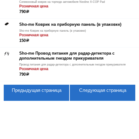
Силиконовый коврик на торпедо автомобиля Neoline X-COP Pad
Розничная цена
790
р
Sho-me Коврик на приборную панель (в упаковке)
Sho-me Коврик на приборную панель (в упаковке)
Розничная цена
150
р
Sho-me Провод питания для радар-детектора с
дополнительным гнездом прикуривателя
Провод питания для радар-детектора с дополнительным гнездом прикуривателя
Розничная цена
790
р
Предыдущая страница
Следующая страница