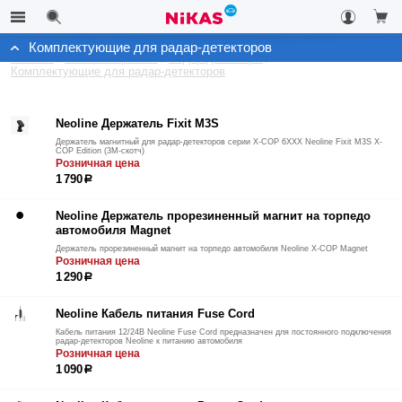
Комплектующие для радар-детекторов
Каталог
Автоэлектроника
Радар-детекторы
Комплектующие для радар-детекторов
Neoline Держатель Fixit M3S
Держатель магнитный для радар-детекторов серии X-COP 6XXX Neoline Fixit M3S X-
COP Edition (3М-скотч)
Розничная цена
1 790
р
Neoline Держатель прорезиненный магнит на торпедо
автомобиля Magnet
Держатель прорезиненный магнит на торпедо автомобиля Neoline X-COP Magnet
Розничная цена
1 290
р
Neoline Кабель питания Fuse Cord
Кабель питания 12/24В Neoline Fuse Cord предназначен для постоянного подключения
радар-детекторов Neoline к питанию автомобиля
Розничная цена
1 090
р