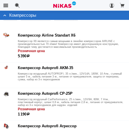
Компрессоры
Каталог
Автоэлектроника
Компрессоры
Компрессор Airline Standart X6
Компрессор X6 является самым мощными в линейке компрессоров AIRLINE с
производительностью 70 л/мин! Компрессор имеет двухпоршневую конструкцию,
благодаря чему достигается максимальная производительность
Розничная цена
5 390
р
Компрессор Autoprofi AKM-35
Компрессор воздушный AUTOPROFI, 35 л./мин., 12V/14A, 180W, 10 Атм., съемный
шланг 5 м., кабель питания 3 м., питание от прикуривателя, защита от перегрева,
сумка, набор из 3-х переходников
Компрессор Autoprofi CP-25P
Компрессор воздушный CarPerformance, 25 л./мин., 12V/9A, 80W, 7 Атм.,
пластиковый корпус, шланг 0,6 м., кабель питания 2,8 м., питание от прикуривателя,
набор из 3-х переходников для надувн. изделий
Розничная цена
1 190
р
Компрессор Autoprofi Агрессор