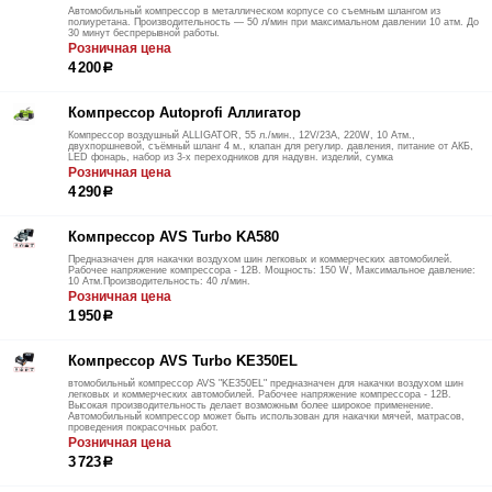
Автомобильный компрессор в металлическом корпусе со съемным шлангом из
полиуретана. Производительность — 50 л/мин при максимальном давлении 10 атм. До
30 минут беспрерывной работы.
Розничная цена
4 200
р
Компрессор Autoprofi Аллигатор
Компрессор воздушный ALLIGATOR, 55 л./мин., 12V/23A, 220W, 10 Атм.,
двухпоршневой, съёмный шланг 4 м., клапан для регулир. давления, питание от АКБ,
LED фонарь, набор из 3-х переходников для надувн. изделий, сумка
Розничная цена
4 290
р
Компрессор AVS Turbo KA580
Предназначен для накачки воздухом шин легковых и коммерческих автомобилей.
Рабочее напряжение компрессора - 12В. Мощность: 150 W, Максимальное давление:
10 Атм.Производительность: 40 л/мин.
Розничная цена
1 950
р
Компрессор AVS Turbo KE350EL
втомобильный компрессор AVS "KE350EL" предназначен для накачки воздухом шин
легковых и коммерческих автомобилей. Рабочее напряжение компрессора - 12В.
Высокая производительность делает возможным более широкое применение.
Автомобильный компрессор может быть использован для накачки мячей, матрасов,
проведения покрасочных работ.
Розничная цена
3 723
р