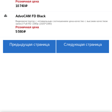
Розничная цена
10 740
р
AdvoCAM FD Black
Видеорегистратор с оптимальным соотношением цена-качество с высоким качеством
записи Full-HD 1080p (1920*1080)
Розничная цена
5 590
р
Предыдущая страница
Следующая страница