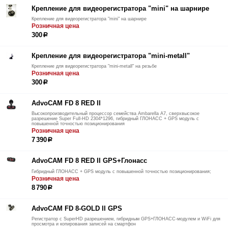
Крепление для видеорегистратора "mini" на шарнире
Крепление для видеорегистратора "mini" на шарнире
Розничная цена
300
р
Крепление для видеорегистратора "mini-metall"
Крепление для видеорегистратора "mini-metall" на резьбе
Розничная цена
300
р
AdvoCAM FD 8 RED II
Высокопроизводительный процессор семейства Ambarella A7, сверхвысокое
разрешение Super Full-HD 2304*1296, гибридный ГЛОНАСС + GPS модуль с
повышенной точностью позиционирования
Розничная цена
7 390
р
AdvoCAM FD 8 RED II GPS+Глонасс
Гибридный ГЛОНАСС + GPS модуль с повышенной точностью позиционирования;
Розничная цена
8 790
р
AdvoCAM FD 8-GOLD II GPS
Регистратор с SuperHD разрешением, гибридным GPS+ГЛОНАСС-модулем и WiFi для
просмотра и копирования записей на смартфон