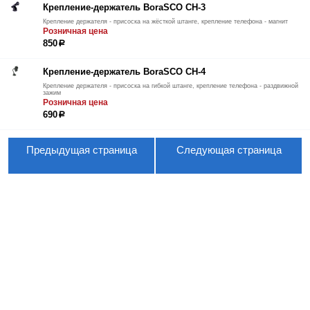
Крепление-держатель BoraSCO CH-3
Крепление держателя - присоска на жёсткой штанге, крепление телефона - магнит
Розничная цена
850
р
Крепление-держатель BoraSCO CH-4
Крепление держателя - присоска на гибкой штанге, крепление телефона - раздвижной
зажим
Розничная цена
690
р
Предыдущая страница
Следующая страница