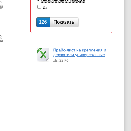
Беспроводная зарядка
о
ии
Да
126
Показать
о
ии
Прайс-лист на крепления и
держатели универсальные
xls, 22 Кб