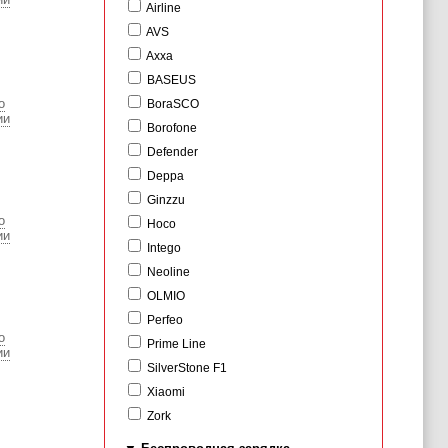
Airline
AVS
Axxa
BASEUS
о
BoraSCO
ии
Borofone
Defender
Deppa
Ginzzu
о
Hoco
ии
Intego
Neoline
OLMIO
Perfeo
о
Prime Line
ии
SilverStone F1
Xiaomi
Zork