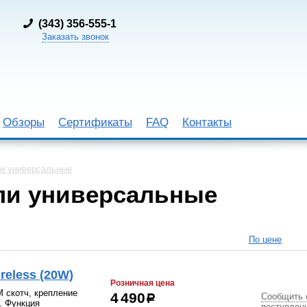
(
343) 356-555-1
Заказать звонок
Обзоры
Сертификаты
FAQ
Контакты
ли универсальные
ли универсальные
По цене
reless (20W)
Розничная цена
 скотч, крепление
Сообщить 
4 490
р
. Функция
поступлен