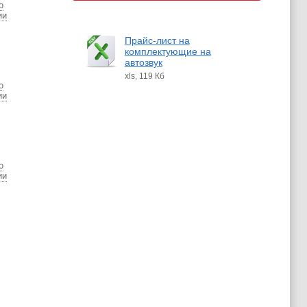
о
ии
Прайс-лист на
комплектующие на
автозвук
xls, 119 Кб
о
ии
о
ии