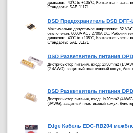
диапазон: -40˚C to +105˚C, Контактная часть: 
Стандарты: SAE J1171
DSD Предохранитель DSD DFF-L2
Максимально допустимое напряжение: 32 VAC 
отключения: 6000A AC / 2700A DC, Рабочий т
диапазон: -40˚C to +105˚C, Контактная часть: 
Стандарты: SAE J1171
DSD Разветвитель питания DPD-
Дистрибьютор питания, вход: 2х50mm2 (1/0AW
(2-4AWG), защитный пластиковый кожух, блис
DSD Разветвитель питания DPD-
Дистрибьютор питания, вход: 1х20mm2 (4AWG
(8AWG), защитный пластиковый кожух, блисте
Edge Кабель EDC-RB204 межбл