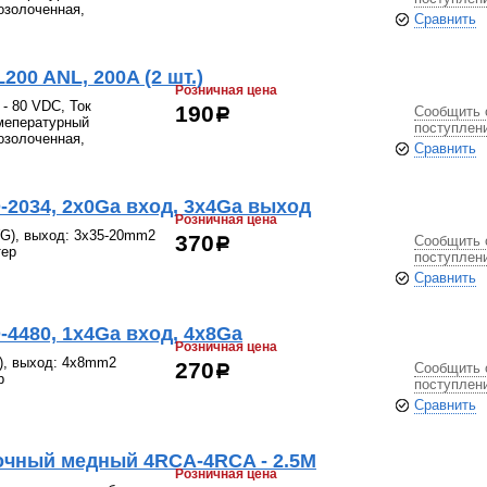
позолоченная,
Сравнить
00 ANL, 200A (2 шт.)
Розничная цена
- 80 VDC, Ток
Сообщить 
190
р
емепературный
поступлен
позолоченная,
Сравнить
2034, 2x0Ga вход, 3x4Ga выход
Розничная цена
G), выход: 3x35-20mm2
Сообщить 
370
р
тер
поступлен
Сравнить
4480, 1x4Ga вход, 4x8Ga
Розничная цена
), выход: 4x8mm2
Сообщить 
270
р
р
поступлен
Сравнить
очный медный 4RCA-4RCA - 2.5М
Розничная цена