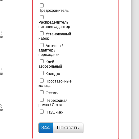
Предохранитель
Распределитель
питания /адаптер
о
Установочный
ии
набор
Антенна /
адаптер /
переходник
Клей
аэрозольный
о
ии
Колодка
Проставочные
кольца
Стяжки
Переходная
о
рамка / Сетка
ии
Наушники
344
Показать