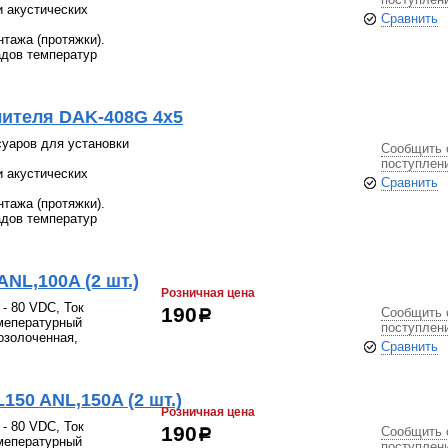
и акустических
Сравнить
нтажа (протяжки).
адов температур
лителя DAK-408G 4х5
уаров для установки
Сообщить 
поступлен
и акустических
Сравнить
нтажа (протяжки).
адов температур
NL,100A (2 шт.)
Розничная цена
- 80 VDC, Ток
Сообщить 
190
р
емепературный
поступлен
позолоченная,
Сравнить
50 ANL,150A (2 шт.)
Розничная цена
- 80 VDC, Ток
Сообщить 
190
р
емепературный
поступлен