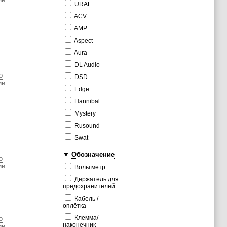
URAL
ACV
AMP
Aspect
Aura
DL Audio
о
DSD
ии
Edge
Hannibal
Mystery
Rusound
Swat
Обозначение
о
ии
Вольтметр
Держатель для
предохранителей
Кабель /
оплётка
Клемма/
о
наконечник
ии