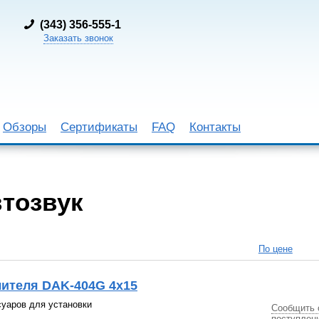
(
343) 356-555-1
Заказать звонок
Обзоры
Сертификаты
FAQ
Контакты
тозвук
По цене
лителя DAK-404G 4х15
уаров для установки
Сообщить 
поступлен