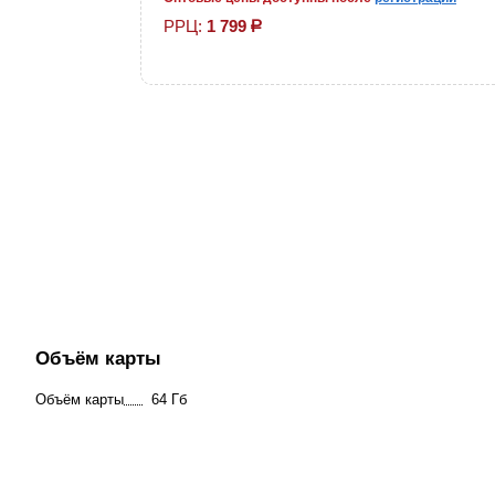
РРЦ:
1 799
р
Объём карты
Объём карты
64 Гб