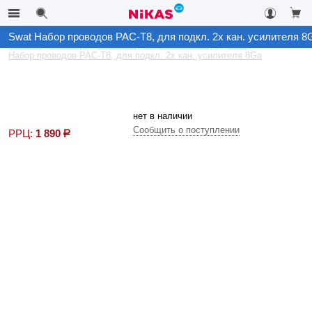
Swat Набор проводов PAC-T8, для подкл. 2х кан. усилителя 8
Каталог
Автозвук
Комплектующие на автозвук
Swat
Набор проводов PAC-T8, для подкл. 2х кан. усилителя 8Ga
нет в наличии
Сообщить о поступлении
РРЦ:
1 890
р