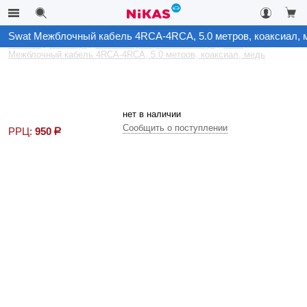
Swat Межблочный кабель 4RCA-4RCA, 5.0 метров, коаксиал, 
Каталог
Автозвук
Комплектующие на автозвук
Swat
Межблочный кабель 4RCA-4RCA, 5.0 метров, коаксиал, медь
нет в наличии
Сообщить о поступлении
РРЦ:
950
р