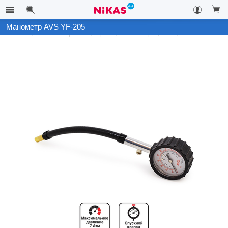
Манометр AVS YF-205
Каталог
Автоэлектроника
Архив
Манометры
AVS
YF-205