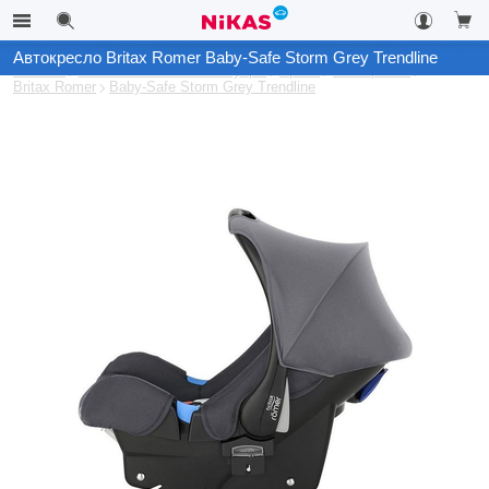
Автокресло Britax Romer Baby-Safe Storm Grey Trendline
Каталог
Автомобильные аксессуары
Архив
Автокресла
Britax Romer
Baby-Safe Storm Grey Trendline