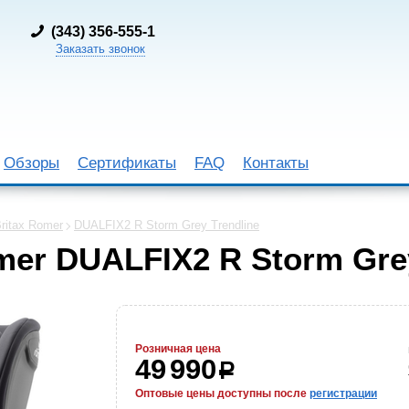
(
343) 356-555-1
Заказать звонок
Обзоры
Сертификаты
FAQ
Контакты
ritax Romer
DUALFIX2 R Storm Grey Trendline
mer DUALFIX2 R Storm Grey
Розничная цена
49 990
р
Оптовые цены доступны после
регистрации