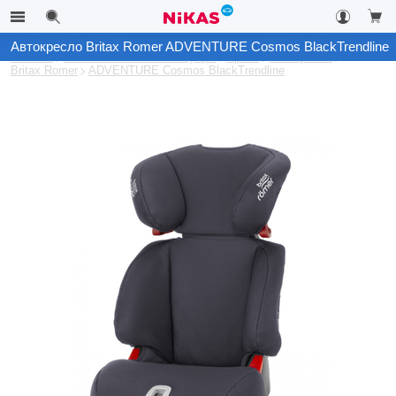
Автокресло Britax Romer ADVENTURE Cosmos BlackTrendline
Каталог
Автомобильные аксессуары
Архив
Автокресла
Britax Romer
ADVENTURE Cosmos BlackTrendline