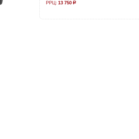
РРЦ:
13 750
р