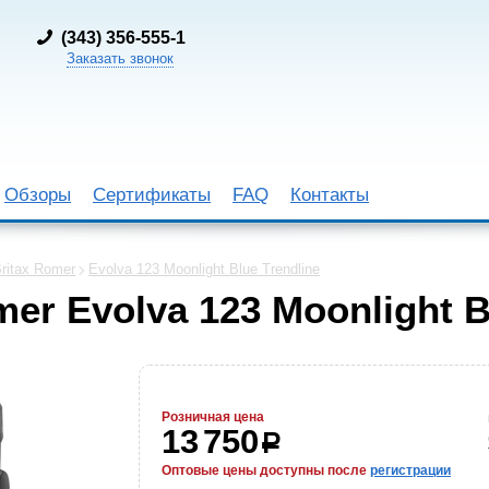
(
343) 356-555-1
Заказать звонок
Обзоры
Сертификаты
FAQ
Контакты
ritax Romer
Evolva 123 Moonlight Blue Trendline
er Evolva 123 Moonlight B
Розничная цена
13 750
р
Оптовые цены доступны после
регистрации