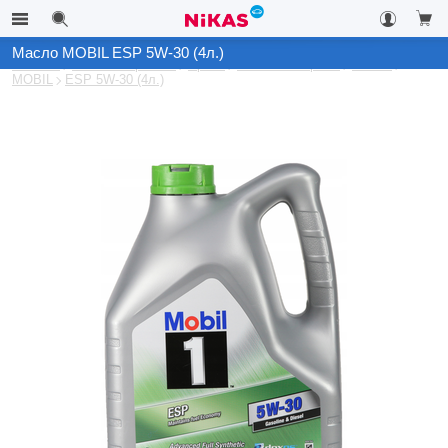
Масло MOBIL ESP 5W-30 (4л.)
Каталог
Автоэлектроника
Архив
Масла моторные
Масла
MOBIL
ESP 5W-30 (4л.)