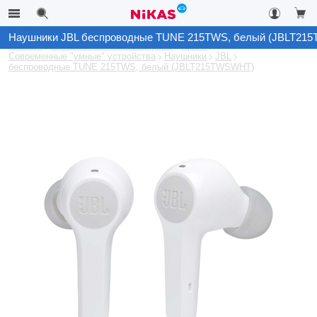
Наушники JBL беспроводные TUNE 215TWS, белый (JBLT21
Каталог
Автомобильные аксессуары
Архив
Современные "умные" устройства
Наушники
JBL
беспроводные TUNE 215TWS, белый (JBLT215TWSWHT)