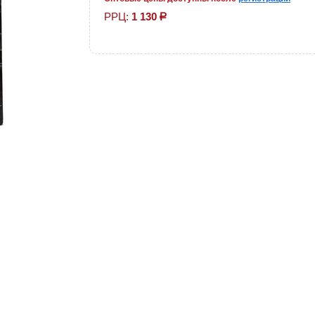
РРЦ:
1 130
р