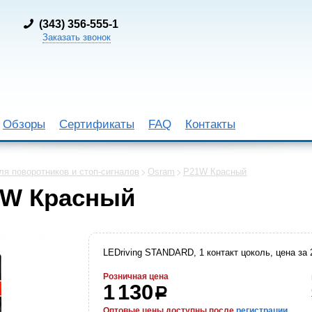
(
343) 356-555-1
Заказать звонок
Обзоры
Сертификаты
FAQ
Контакты
я поворотников и стоп-сигналов
Osram
P21W Красный
1W Красный
LEDriving STANDARD, 1 контакт цоколь, цена за 
Розничная цена
1 130
р
Оптовые цены доступны после
регистрации