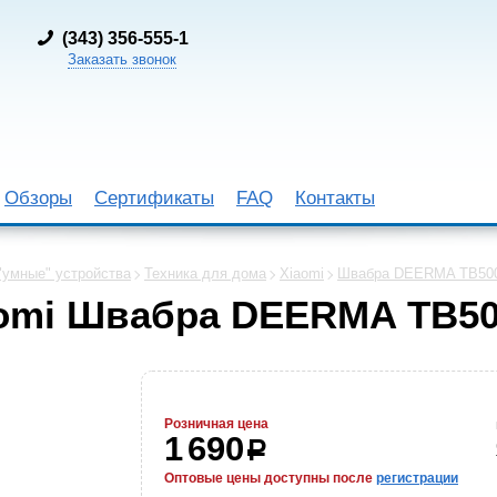
(
343) 356-555-1
Заказать звонок
Обзоры
Сертификаты
FAQ
Контакты
"умные" устройства
Техника для дома
Xiaomi
Швабра DEERMA TB50
aomi Швабра DEERMA TB5
Розничная цена
1 690
р
Оптовые цены доступны после
регистрации