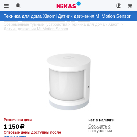
Техника для дома Xiaomi Датчик движения Mi Motion Sensor
Каталог
Автомобильные аксессуары
Архив
Современные "умные" устройства
Техника для дома
Xiaomi
Датчик движения Mi Motion Sensor
Розничная цена
нет в наличии
1 150
р
Сообщить о
поступлении
Оптовые цены доступны после
регистрации