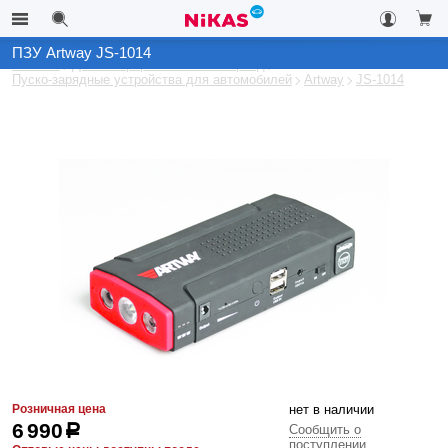
ПЗУ Artway JS-1014
Каталог
Для комфорта в зимний период
Пуско-зарядные устройства для автомобилей
Artway
JS-1014
Розничная цена
нет в наличии
6 990
р
Сообщить о
поступлении