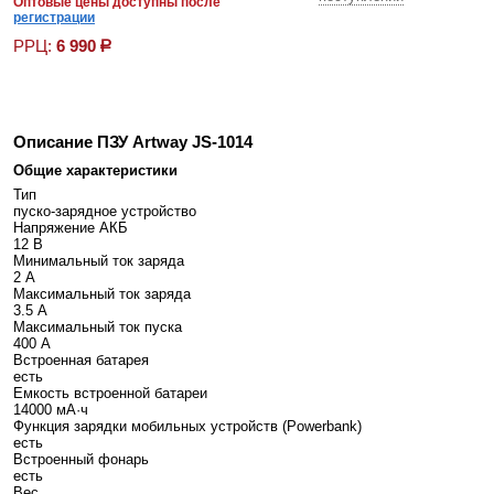
Оптовые цены доступны после
регистрации
РРЦ:
6 990
р
Описание ПЗУ Artway JS-1014
Общие характеристики
Тип
пуско-зарядное устройство
Напряжение АКБ
12 В
Минимальный ток заряда
2 А
Максимальный ток заряда
3.5 А
Максимальный ток пуска
400 А
Встроенная батарея
есть
Емкость встроенной батареи
14000 мА·ч
Функция зарядки мобильных устройств (Powerbank)
есть
Встроенный фонарь
есть
Вес