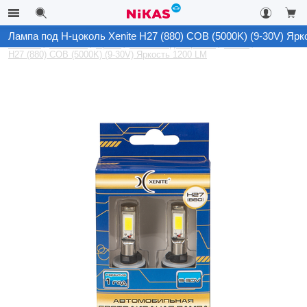
Лампа под Н-цоколь Xenite H27 (880) COB (5000K) (9-30V) Ярк
Каталог
Автосвет
Архив
Лампы под Н-цоколь
Xenite
H27 (880) COB (5000K) (9-30V) Яркость 1200 LM