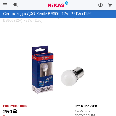
Светодиод в ДХО Xenite BS906 (12V) P21W (1156)
Каталог
Автосвет
Архив
Светодиоды в ДХО
Xenite
BS906 (12V) P21W (1156)
Розничная цена
нет в наличии
250
р
Сообщить о
поступлении