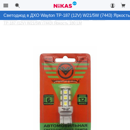
Светодиод в ДХО Wayton TP-187 (12V) W21/5W (7443) Яркость
Каталог
Автосвет
Архив
Светодиоды в ДХО
Wayton
TP-187 (12V) W21/5W (7443) Яркость 180 LM