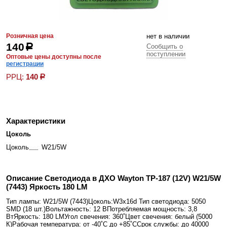
Розничная цена
нет в наличии
140
р
Сообщить о
поступлении
Оптовые цены доступны после
регистрации
РРЦ:
140
р
Характеристики
Цоколь
Цоколь
W21/5W
Описание Светодиода в ДХО Wayton TP-187 (12V) W21/5W
(7443) Яркость 180 LM
Тип лампы: W21/5W (7443)Цоколь:W3x16d Тип светодиода: 5050
SMD (18 шт.)Вольтажность: 12 ВПотребляемая мощность: 3,8
ВтЯркость: 180 LMУгол свечения: 360˚Цвет свечения: белый (5000
К)Рабочая температура: от -40˚С до +85˚ССрок службы: до 40000